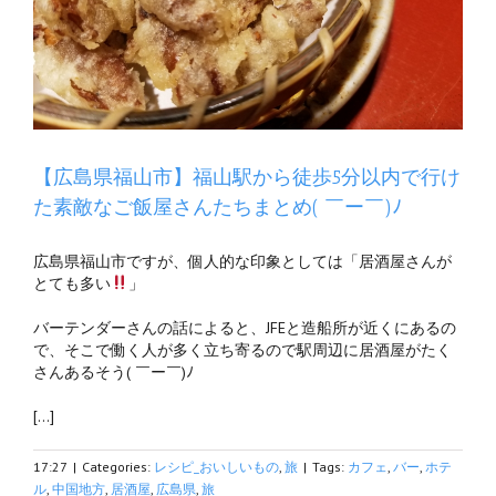
【広島県福山市】福山駅から徒歩5分以内で行け
た素敵なご飯屋さんたちまとめ( ￣ー￣)ﾉ
広島県福山市ですが、個人的な印象としては「居酒屋さんが
とても多い
」
バーテンダーさんの話によると、JFEと造船所が近くにあるの
で、そこで働く人が多く立ち寄るので駅周辺に居酒屋がたく
さんあるそう( ￣ー￣)ﾉ
[…]
17:27
|
Categories:
レシピ_おいしいもの
,
旅
|
Tags:
カフェ
,
バー
,
ホテ
ル
,
中国地方
,
居酒屋
,
広島県
,
旅