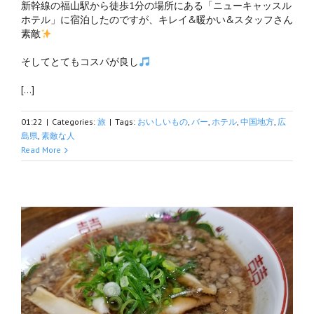
新幹線の福山駅から徒歩1分の場所にある「ニューキャッスル
ホテル」に宿泊したのですが、キレイ&暖かい&スタッフさん
素敵
そしてとてもコスパが良し
[…]
01:22
|
Categories:
旅
|
Tags:
おいしいもの
,
バー
,
ホテル
,
中国地方
,
広
島県
,
素敵な人
Read More
(