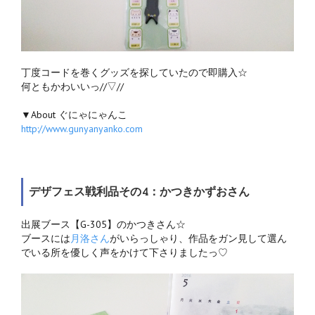
丁度コードを巻くグッズを探していたので即購入☆
何ともかわいいっ//▽//
▼About ぐにゃにゃんこ
http://www.gunyanyanko.com
デザフェス戦利品その4：かつきかずおさん
出展ブース【G-305】のかつきさん☆
ブースには
月洛さん
がいらっしゃり、作品をガン見して選ん
でいる所を優しく声をかけて下さりましたっ♡