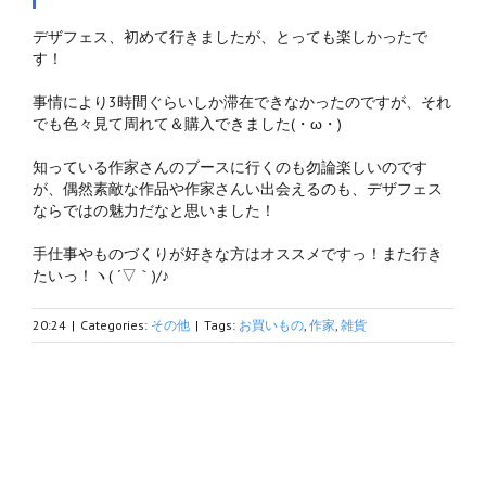
デザフェス、初めて行きましたが、とっても楽しかったで
す！
事情により3時間ぐらいしか滞在できなかったのですが、それ
でも色々見て周れて＆購入できました(・ω・)ゞ
知っている作家さんのブースに行くのも勿論楽しいのです
が、偶然素敵な作品や作家さんい出会えるのも、デザフェス
ならではの魅力だなと思いました！
手仕事やものづくりが好きな方はオススメですっ！また行き
たいっ！ヽ( ´▽｀)/♪
20:24
|
Categories:
その他
|
Tags:
お買いもの
,
作家
,
雑貨