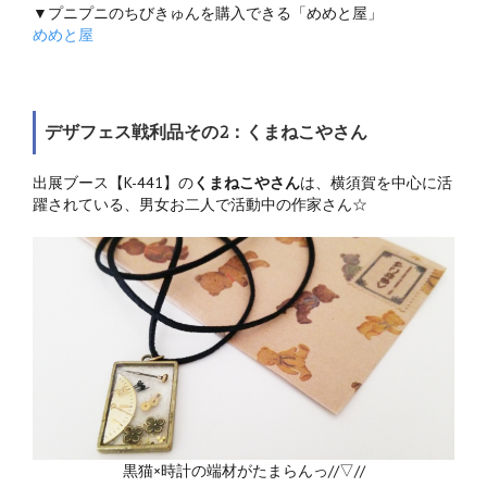
▼プニプニのちびきゅんを購入できる「めめと屋」
めめと屋
デザフェス戦利品その2：くまねこやさん
出展ブース【K-441】の
くまねこやさん
は、横須賀を中心に活
躍されている、男女お二人で活動中の作家さん☆
黒猫×時計の端材がたまらんっ//▽//