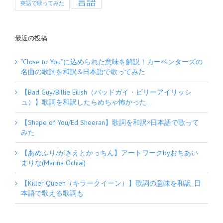
言語
英語で歌ってみた
最近の投稿
“Close to You”に込められた意味を解説！カーペンターズの
名曲の歌詞を和訳&日本語で歌ってみた
【Bad Guy/Billie Eilish（バッドガイ・ビリーアイリッシ
ュ）】歌詞を和訳したらめちゃ怖かった…
【Shape of You/Ed Sheeran】歌詞を和訳×日本語で歌って
みた
【あめふり/がきえとかっちん】アートワークbyおちあい
まりな(Marina Ochiai)
【Killer Queen（キラークイーン）】歌詞の意味を和訳_日
本語で歌える歌詞も