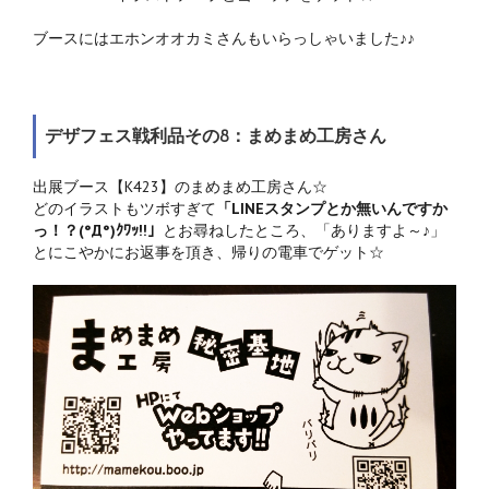
ブースにはエホンオオカミさんもいらっしゃいました♪♪
デザフェス戦利品その8：まめまめ工房さん
出展ブース【K423】のまめまめ工房さん☆
どのイラストもツボすぎて
「LINEスタンプとか無いんですか
っ！？(°Д°)ｸﾜｯ!!」
とお尋ねしたところ、「ありますよ～♪」
とにこやかにお返事を頂き、帰りの電車でゲット☆