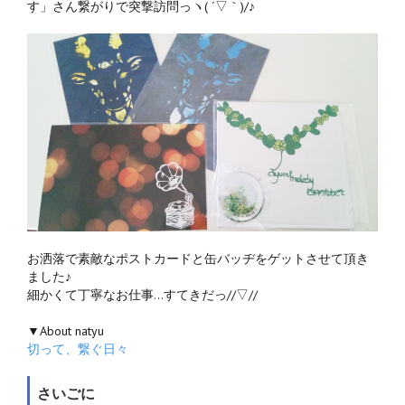
す」さん繋がりで突撃訪問っヽ( ´▽｀)/♪
お洒落で素敵なポストカードと缶バッヂをゲットさせて頂き
ました♪
細かくて丁寧なお仕事…すてきだっ//▽//
▼About natyu
切って、繋ぐ日々
さいごに