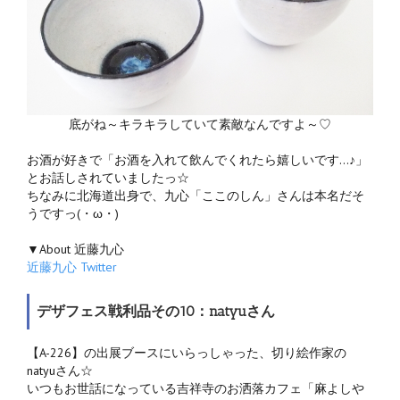
底がね～キラキラしていて素敵なんですよ～♡
お酒が好きで「お酒を入れて飲んでくれたら嬉しいです…♪」
とお話しされていましたっ☆
ちなみに北海道出身で、九心「ここのしん」さんは本名だそ
うですっ(・ω・)ゞ
▼About 近藤九心
近藤九心 Twitter
デザフェス戦利品その10：natyuさん
【A-226】の出展ブースにいらっしゃった、切り絵作家の
natyuさん☆
いつもお世話になっている吉祥寺のお洒落カフェ「麻よしや