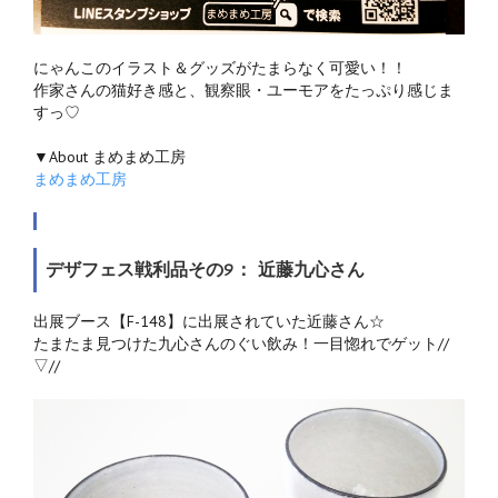
にゃんこのイラスト＆グッズがたまらなく可愛い！！
作家さんの猫好き感と、観察眼・ユーモアをたっぷり感じま
すっ♡
▼About まめまめ工房
まめまめ工房
デザフェス戦利品その9： 近藤九心さん
出展ブース【F-148】に出展されていた近藤さん☆
たまたま見つけた九心さんのぐい飲み！一目惚れでゲット//
▽//