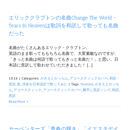
エリッククラプトンの名曲Change The World・
Tears In Heavenは歌詞を和訳して歌っても名曲
だった
名曲がたくさんあるエリック・クラプトン。
英語のまま歌ってももちろん名曲で、大変素敵なのですが、
「きっと名曲は何語で歌ってもきっと名曲だ！」と思い、日
本語に意訳して歌わせていただきました！ […]
10:16
|
Categories:
がきえとかっちん
,
アコースティックカバー
,
和訳・
意訳
,
歌
,
洋楽を日本語訳で歌ってみた
|
Tags:
Youtube
,
がきえとかっち
ん
,
アコースティック
,
アコースティックカバー
,
勝手に意訳ソング
,
和訳
,
意訳
Read More
カーペンターズ「青春の輝き」「イエスタデイ