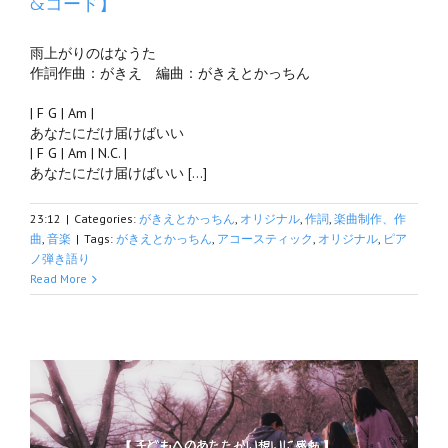
&コード】
雨上がりのはなうた
作詞作曲：がきえ 編曲：がきえとかっちん
| F G | Am |
あなたにだけ届けばいい
| F G | Am | N.C. |
あなたにだけ届けばいい […]
23:12
|
Categories:
がきえとかっちん
,
オリジナル
,
作詞
,
楽曲制作、作
曲
,
音楽
|
Tags:
がきえとかっちん
,
アコースティック
,
オリジナル
,
ピア
ノ弾き語り
Read More
の主