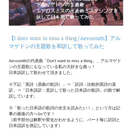
日
【I don’t want to miss a thing/Aerosmith】アル
マゲドンの主題歌を和訳して歌ってみた
Aerosmithの代表曲「Don’t want to miss a thing」、アルマゲド
ンの主題歌にもなっている私の大好きな曲っ！
日本語訳して歌わせて頂きました。
※下記「英詩（原曲の歌詞）」⇒「訳詞：比較的英詩の直
訳」⇒「日本語訳：意訳して歌った日本語の歌詞」の順で解
説しています。
※「歌った日本語の歌詞の全文を読みたい！」という方は記
事の最後の方へGoです！
（前半部分は解釈や変化がわかるように、パート毎に訳詞と
日本語訳を併記しています）