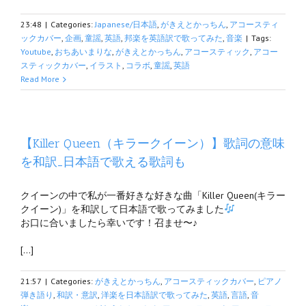
23:48
|
Categories:
Japanese/日本語
,
がきえとかっちん
,
アコースティ
ックカバー
,
企画
,
童謡
,
英語
,
邦楽を英語訳で歌ってみた
,
音楽
|
Tags:
Youtube
,
おちあいまりな
,
がきえとかっちん
,
アコースティック
,
アコー
スティックカバー
,
イラスト
,
コラボ
,
童謡
,
英語
Read More
【Killer Queen（キラークイーン）】歌詞の意味
を和訳_日本語で歌える歌詞も
クイーンの中で私が一番好きな好きな曲「Killer Queen(キラー
クイーン)」を和訳して日本語で歌ってみました
お口に合いましたら幸いです！召ませ〜♪
[…]
21:57
|
Categories:
がきえとかっちん
,
アコースティックカバー
,
ピアノ
弾き語り
,
和訳・意訳
,
洋楽を日本語訳で歌ってみた
,
英語
,
言語
,
音