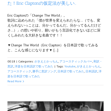
た！Eric Claptonの仮定法が美しい…
Eric Claptonの「Change The World」。
歌詞に込められた「僕が世界を変えられたらな…（でも、変
えられないっことは、分かってるんだ。分かってるんだけど
さ…）」の想いや祈り、願いがもう言語化できないほどに深
くしみわたる大好きな名曲です！！
▼Change The World（Eric Clapton）を日本語で歌ってみる
と、こんな感じになります▼ […]
00:18
|
Categories:
がきえとかっちん
,
アコースティックカバー
,
和訳・
意訳
,
洋楽を日本語訳で歌ってみた
|
Tags:
Youtube
,
がきえとかっちん
,
アコースティック
,
勝手に意訳ソング
,
日本語で歌ってみた
,
日本語訳
,
洋
楽を日本語で歌ってみた
Read More