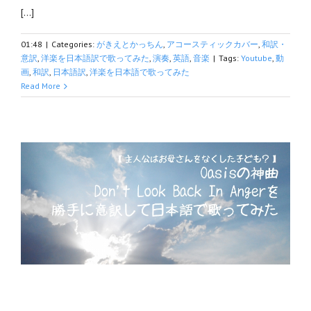
[…]
01:48
|
Categories:
がきえとかっちん
,
アコースティックカバー
,
和訳・
意訳
,
洋楽を日本語訳で歌ってみた
,
演奏
,
英語
,
音楽
|
Tags:
Youtube
,
動
画
,
和訳
,
日本語訳
,
洋楽を日本語で歌ってみた
Read More
歌っ
日