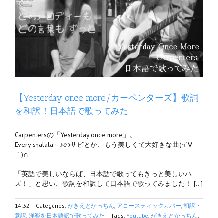
本語
日
【Yesterday once more/カーペンターズ】歌詞
を和訳！日本語で歌ってみた
Carpentersの「Yesterday once more」。
Every shalala～♪のサビとか、もう美しくて大好きな曲(∩´∀
｀)∩
「英語で美しいならば、日本語で歌ってもきっと美しいハ
ズ！」と思い、歌詞を和訳して日本語で歌ってみました！ […]
14:32
|
Categories:
がきえとかっちん
,
アコースティックカバー
,
和訳・
意訳
,
洋楽を日本語訳で歌ってみた
|
Tags:
Youtube
,
がきえとかっちん
,