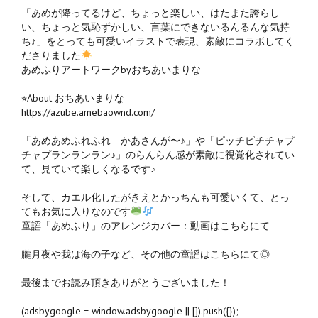
「あめが降ってるけど、ちょっと楽しい、はたまた誇らし
い、ちょっと気恥ずかしい、言葉にできないるんるんな気持
ち♪」をとっても可愛いイラストで表現、素敵にコラボしてく
ださりました
あめふりアートワークbyおちあいまりな
⭐︎About おちあいまりな
https://azube.amebaownd.com/
「あめあめふれふれ かあさんが〜♪」や「ピッチピチチャプ
チャプランランラン♪」のらんらん感が素敵に視覚化されてい
て、見ていて楽しくなるです♪
そして、カエル化したがきえとかっちんも可愛いくて、とっ
てもお気に入りなのです
童謡「あめふり」のアレンジカバー：動画はこちらにて
朧月夜や我は海の子など、その他の童謡はこちらにて◎
最後までお読み頂きありがとうございました！
(adsbygoogle = window.adsbygoogle || []).push({});