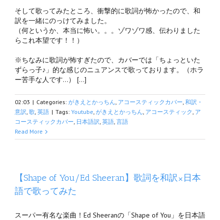
そして歌ってみたところ、衝撃的に歌詞が怖かったので、和
訳を一緒にのっけてみました。
（何というか、本当に怖い。。。ゾワゾワ感、伝わりました
らこれ本望です！！）
※ちなみに歌詞が怖すぎたので、カバーでは「ちょっといた
ずらっ子♪」的な感じのニュアンスで歌っております。（ホラ
ー苦手な人です…） […]
02:03
|
Categories:
がきえとかっちん
,
アコースティックカバー
,
和訳・
意訳
,
歌
,
英語
|
Tags:
Youtube
,
がきえとかっちん
,
アコースティック
,
ア
コースティックカバー
,
日本語訳
,
英語
,
言語
Read More
【Shape of You/Ed Sheeran】歌詞を和訳×日本
語で歌ってみた
スーパー有名な楽曲！Ed Sheeranの「Shape of You」を日本語