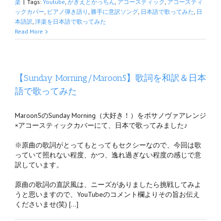
楽
|
Tags:
Youtube
,
がきえとかっちん
,
アコースティック
,
アコースティ
ックカバー
,
ピアノ弾き語り
,
勝手に意訳ソング
,
日本語で歌ってみた
,
日
本語訳
,
洋楽を日本語で歌ってみた
Read More
【Sunday Morning/Maroon5】歌詞を和訳＆日本
語で歌ってみた
Maroon5のSunday Morning（大好き！）をボサノヴァアレンジ
×アコースティックカバーにて、日本で歌ってみました♪
※原曲の歌詞がとってもとってもセクシーなので、今回は歌
っていて照れない程度、かつ、逸れ過ぎない程度の感じで意
訳しています。
原曲の歌詞の直訳風は、ニーズがありましたら挑戦してみよ
うと思いますので、YouTubeのコメント欄よりその旨お伝え
くださいませ(笑) […]