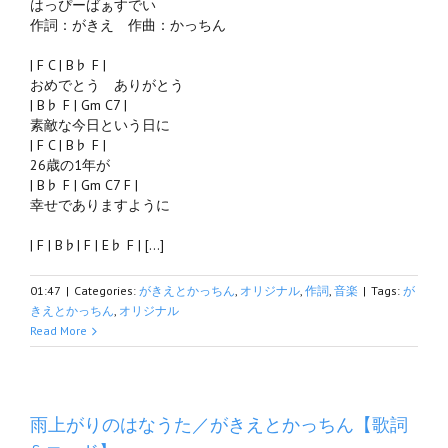
はっぴーばぁすでい
作詞：がきえ 作曲：かっちん
| F C | B♭ F |
おめでとう ありがとう
| B♭ F | Gm C7 |
素敵な今日という日に
| F C | B♭ F |
26歳の1年が
| B♭ F | Gm C7 F |
幸せでありますように
| F | B♭| F | E♭ F | […]
01:47
|
Categories:
がきえとかっちん
,
オリジナル
,
作詞
,
音楽
|
Tags:
が
きえとかっちん
,
オリジナル
Read More
雨上がりのはなうた／がきえとかっちん【歌詞