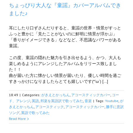
ちょっぴり大人な『童謡』カバーアルバムでき
ました♪
耳にしたり口ずさんだりすると、童謡の世界・情景がすっと
ふっと豊かに「見たことがないのに鮮明に情景が浮かぶ」
「香りがイメージできる」などなど、不思議なパワーがある
童謡。
この度、童謡の隠れた魅力を引き出せるよう、かつ、大人も
楽しめるようにアレンジしたアルバムをリリース致しまし
た！！
曲が届いた方に懐かしい情景が届いたり、優しい時間を過ご
すきっかけになりましたらとても嬉しいです(*′ω`) […]
18:49
|
Categories:
がきえとかっちん
,
アコースティックカバー
,
コー
ド、アレンジ
,
英語
,
邦楽を英語訳で歌ってみた
,
音楽
|
Tags:
Youtube
,
が
きえとかっちん
,
アコースティック
,
アコースティックカバー
,
勝手に意訳
ソング
,
英語で歌ってみた
Read More