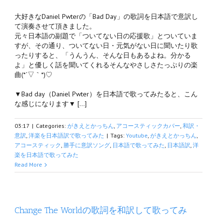
大好きなDaniel Pwterの「Bad Day」の歌詞を日本語で意訳し
て演奏させて頂きました。
元々日本語の副題で「ついてない日の応援歌」とついていま
すが、その通り、ついてない日・元気がない日に聞いたり歌
ったりすると、「うんうん、そんな日もあるよね。分かる
よ」と優しく話を聞いてくれるそんなやさしさたっぷりの楽
曲(*´▽｀*)♡
▼Bad day（Daniel Pwter）を日本語で歌ってみたると、こん
な感じになります▼ […]
03:17
|
Categories:
がきえとかっちん
,
アコースティックカバー
,
和訳・
意訳
,
洋楽を日本語訳で歌ってみた
|
Tags:
Youtube
,
がきえとかっちん
,
アコースティック
,
勝手に意訳ソング
,
日本語で歌ってみた
,
日本語訳
,
洋
楽を日本語で歌ってみた
Read More
Change The Worldの歌詞を和訳して歌ってみ