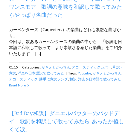
ワンスモア」歌詞の意味を和訳して歌ってみた
らやっぱり名曲だった
カーペンターズ（Carpenters）の楽曲はどれも素敵な曲ばか
り。
今回は、数あるカーペンターズの楽曲の中から、「歌詞を日
本語に和訳して歌って、より素敵さを感じた楽曲」をご紹介
いたします！ […]
01:15
|
Categories:
がきえとかっちん
,
アコースティックカバー
,
和訳・
意訳
,
洋楽を日本語訳で歌ってみた
|
Tags:
Youtube
,
がきえとかっちん
,
アコースティック
,
勝手に意訳ソング
,
和訳
,
洋楽を日本語で歌ってみた
Read More
【Bad Day和訳】ダニエルパウターのバッドデ
イ：歌詞を和訳して歌ってみたら…あったか優し
くて涙。