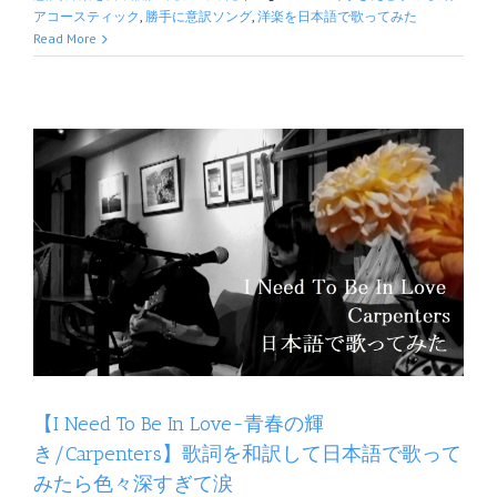
アコースティック
,
勝手に意訳ソング
,
洋楽を日本語で歌ってみた
Read More
訳し
日
【I Need To Be In Love~青春の輝
き/Carpenters】歌詞を和訳して日本語で歌って
みたら色々深すぎて涙