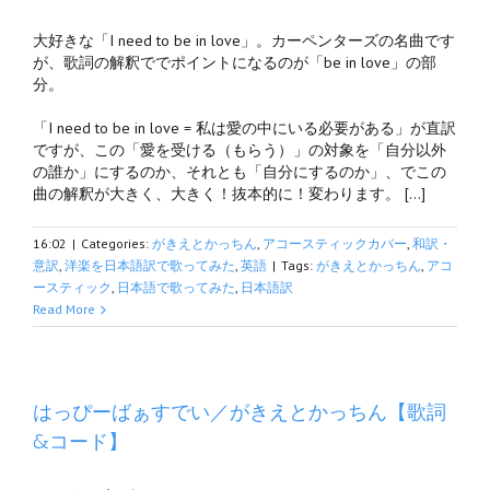
大好きな「I need to be in love」。カーペンターズの名曲です
が、歌詞の解釈ででポイントになるのが「be in love」の部
分。
「I need to be in love = 私は愛の中にいる必要がある」が直訳
ですが、この「愛を受ける（もらう）」の対象を「自分以外
の誰か」にするのか、それとも「自分にするのか」、でこの
曲の解釈が大きく、大きく！抜本的に！変わります。 […]
16:02
|
Categories:
がきえとかっちん
,
アコースティックカバー
,
和訳・
意訳
,
洋楽を日本語訳で歌ってみた
,
英語
|
Tags:
がきえとかっちん
,
アコ
ースティック
,
日本語で歌ってみた
,
日本語訳
Read More
はっぴーばぁすでい／がきえとかっちん【歌詞
&コード】