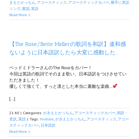
きえとかっちん
,
アコースティック
,
アコースティックカバー
,
勝手に意訳
ソング
,
童謡
,
英語
Read More
【The Rose/Bette Midlerの歌詞を和訳】違和感
ないように日本語訳したら大変に感動した…
ベッドミドラーさんのThe Roseをカバー！
今回は英語の歌詞でそのまま歌い、日本語訳をつけさせてい
ただきました！
優しくて強くて、すっと凛とした本当に素敵な楽曲…
[…]
21:40
|
Categories:
がきえとかっちん
,
アコースティックカバー
,
和訳・
意訳
,
英語
|
Tags:
Youtube
,
がきえとかっちん
,
アコースティック
,
アコー
スティックカバー
,
日本語訳
Read More