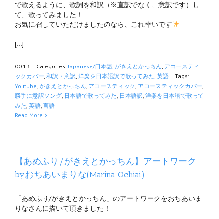
で歌えるように、歌詞を和訳（※直訳でなく、意訳です）し
て、歌ってみました！
お気に召していただけましたのなら、これ幸いです
[…]
00:13
|
Categories:
Japanese/日本語
,
がきえとかっちん
,
アコースティ
ックカバー
,
和訳・意訳
,
洋楽を日本語訳で歌ってみた
,
英語
|
Tags:
Youtube
,
がきえとかっちん
,
アコースティック
,
アコースティックカバー
,
勝手に意訳ソング
,
日本語で歌ってみた
,
日本語訳
,
洋楽を日本語で歌って
みた
,
英語
,
言語
Read More
【あめふり/がきえとかっちん】アートワーク
byおちあいまりな(Marina Ochiai)
「あめふり/がきえとかっちん」のアートワークをおちあいま
りなさんに描いて頂きました！