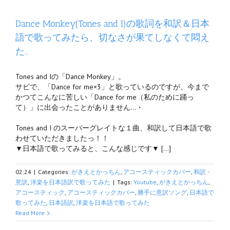
Dance Monkey(Tones and I)の歌詞を和訳＆日本
語で歌ってみたら、切なさが果てしなくて悶え
た…
Tones and Iの「Dance Monkey」。
サビで、「Dance for me×3」と歌っているのですが、今まで
かつてこんなに苦しい「Dance for me（私のために踊っ
て）」に出会ったことがありません…・
Tones and I のスーパーグレイトな１曲、和訳して日本語で歌
わせていただきましたっ！！
▼日本語で歌ってみると、こんな感じです▼ […]
02:24
|
Categories:
がきえとかっちん
,
アコースティックカバー
,
和訳・
意訳
,
洋楽を日本語訳で歌ってみた
|
Tags:
Youtube
,
がきえとかっちん
,
アコースティック
,
アコースティックカバー
,
勝手に意訳ソング
,
日本語で
歌ってみた
,
日本語訳
,
洋楽を日本語で歌ってみた
Read More