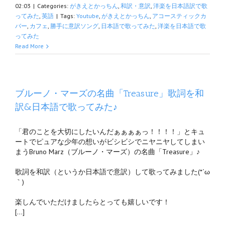
02:03
|
Categories:
がきえとかっちん
,
和訳・意訳
,
洋楽を日本語訳で歌
ってみた
,
英語
|
Tags:
Youtube
,
がきえとかっちん
,
アコースティックカ
バー
,
カフェ
,
勝手に意訳ソング
,
日本語で歌ってみた
,
洋楽を日本語で歌
ってみた
Read More
ブルーノ・マーズの名曲「Treasure」歌詞を和
訳&日本語で歌ってみた♪
「君のことを大切にしたいんだぁぁぁぁっ！！！！」とキュ
ートでピュアな少年の想いがビシビシでニヤニヤしてしまい
まうBruno Marz（ブルーノ・マーズ）の名曲「Treasure」♪
歌詞を和訳（というか日本語で意訳）して歌ってみました(*´ω
｀)
楽しんでいただけましたらとっても嬉しいです！
[…]