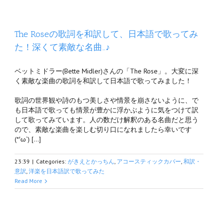
The Roseの歌詞を和訳して、日本語で歌ってみ
た！深くて素敵な名曲…♪
ベットミドラー(Bette Midler)さんの「The Rose」。大変に深
く素敵な楽曲の歌詞を和訳して日本語で歌ってみました！
歌詞の世界観や詩のもつ美しさや情景を崩さないように、で
も日本語で歌っても情景が豊かに浮かぶように気をつけて訳
して歌ってみています。人の数だけ解釈のある名曲だと思う
ので、素敵な楽曲を楽しむ切り口になれましたら幸いです
(*′ω`) […]
23:39
|
Categories:
がきえとかっちん
,
アコースティックカバー
,
和訳・
意訳
,
洋楽を日本語訳で歌ってみた
Read More