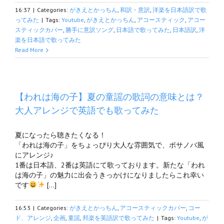
16:37
|
Categories:
がきえとかっちん
,
和訳・意訳
,
洋楽を日本語訳で歌
ってみた
|
Tags:
Youtube
,
がきえとかっちん
,
アコースティック
,
アコー
スティックカバー
,
勝手に意訳ソング
,
日本語で歌ってみた
,
日本語訳
,
洋
楽を日本語で歌ってみた
Read More
【われは海の子】夏の童謡の歌詞の意味とは？
大人アレンジで英語でも歌ってみた
夏になったら聴きたくなる！
「われは海の子」をちょっぴり大人な雰囲気で、ボサノバ風
にアレンジ♪
1番は日本語、2番は英語にて歌っております。新たな「われ
は海の子」の魅力に出会うきっかけになりましたらこれ幸い
です
[…]
16:53
|
Categories:
がきえとかっちん
,
アコースティックカバー
,
コー
ド、アレンジ
,
企画
,
童謡
,
邦楽を英語訳で歌ってみた
|
Tags:
Youtube
,
が