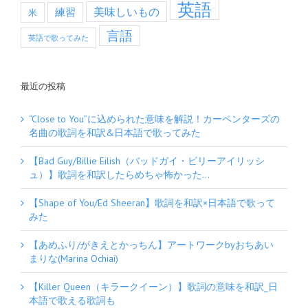
英語
美味しいもの
練習
米
言語
英語で歌ってみた
最近の投稿
“Close to You”に込められた意味を解説！カーペンターズの
名曲の歌詞を和訳&日本語で歌ってみた
【Bad Guy/Billie Eilish（バッドガイ・ビリーアイリッシ
ュ）】歌詞を和訳したらめちゃ怖かった…
【Shape of You/Ed Sheeran】歌詞を和訳×日本語で歌って
みた
【あめふり/がきえとかっちん】アートワークbyおちあい
まりな(Marina Ochiai)
【Killer Queen（キラークイーン）】歌詞の意味を和訳_日
本語で歌える歌詞も