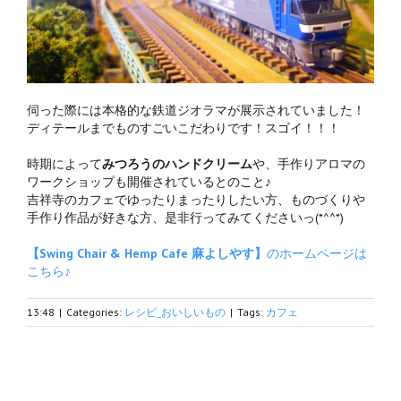
伺った際には本格的な鉄道ジオラマが展示されていました！
ディテールまでものすごいこだわりです！スゴイ！！！
時期によって
みつろうのハンドクリーム
や、手作りアロマの
ワークショップも開催されているとのこと♪
吉祥寺のカフェでゆったりまったりしたい方、ものづくりや
手作り作品が好きな方、是非行ってみてくださいっ(*^^*)
【Swing Chair & Hemp Cafe 麻よしやす】
のホームページは
こちら♪
13:48
|
Categories:
レシピ_おいしいもの
|
Tags:
カフェ