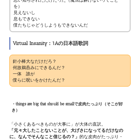
を）
見えないし
息もできない
僕たちじゃどうしようもできないんだ
Virtual Insanity：1Aの日本語歌詞
針小棒大なだけだろ？
何故鵜呑みにできるんだ？
一体 誰が
僕らに呪いをかけたんだ？
・things are big that should be smallで皮肉たっぷり（そこが好
き）
「小さくあるべきものが大事に」が大体の直訳。
「元々大したことないことが、大げさになってるだけなの
に、なんでそんなこと信じるの？」
的な皮肉がたっぷり・