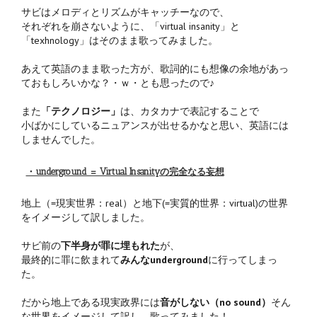
サビはメロディとリズムがキャッチーなので、
それぞれを崩さないように、「virtual insanity」と
「texhnology」はそのまま歌ってみました。
あえて英語のまま歌った方が、歌詞的にも想像の余地があっ
ておもしろいかな？・ｗ・とも思ったので♪
また
「テクノロジー」
は、カタカナで表記することで
小ばかにしているニュアンスが出せるかなと思い、英語には
しませんでした。
・underground = Virtual Insanityの完全なる妄想
地上（=現実世界：real）と地下(=実質的世界：virtual)の世界
をイメージして訳しました。
サビ前の
下半身が罪に埋もれた
が、
最終的に罪に飲まれて
みんなunderground
に行ってしまっ
た。
だから地上である現実政界には
音がしない（no sound）
そん
な世界をイメージして訳し、歌ってみました！