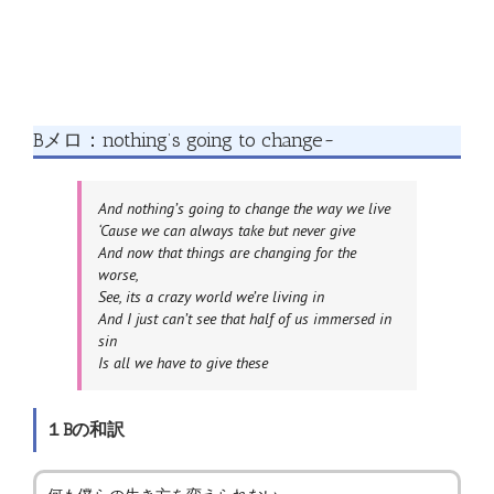
Bメロ：nothing’s going to change~
And nothing’s going to change the way we live
‘Cause we can always take but never give
And now that things are changing for the
worse,
See, its a crazy world we’re living in
And I just can’t see that half of us immersed in
sin
Is all we have to give these
１Bの和訳