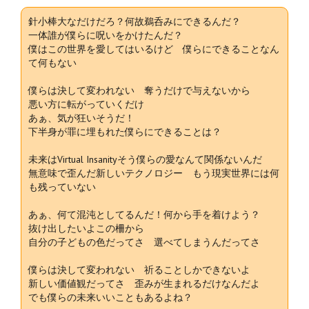
針小棒大なだけだろ？何故鵜呑みにできるんだ？
一体誰が僕らに呪いをかけたんだ？
僕はこの世界を愛してはいるけど 僕らにできることなん
て何もない
僕らは決して変われない 奪うだけで与えないから
悪い方に転がっていくだけ
あぁ、気が狂いそうだ！
下半身が罪に埋もれた僕らにできることは？
未来はVirtual Insanityそう僕らの愛なんて関係ないんだ
無意味で歪んだ新しいテクノロジー もう現実世界には何
も残っていない
あぁ、何て混沌としてるんだ！何から手を着けよう？
抜け出したいよこの柵から
自分の子どもの色だってさ 選べてしまうんだってさ
僕らは決して変われない 祈ることしかできないよ
新しい価値観だってさ 歪みが生まれるだけなんだよ
でも僕らの未来いいこともあるよね？