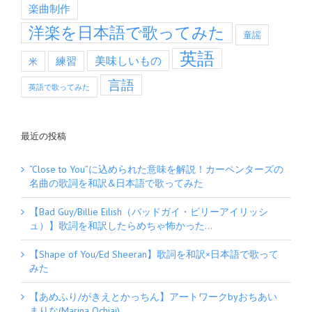
楽曲制作
洋楽を日本語で歌ってみた
童謡
英語
美味しいもの
練習
米
言語
英語で歌ってみた
最近の投稿
“Close to You”に込められた意味を解説！カーペンターズの
名曲の歌詞を和訳&日本語で歌ってみた
【Bad Guy/Billie Eilish（バッドガイ・ビリーアイリッシ
ュ）】歌詞を和訳したらめちゃ怖かった…
【Shape of You/Ed Sheeran】歌詞を和訳×日本語で歌って
みた
【あめふり/がきえとかっちん】アートワークbyおちあい
まりな(Marina Ochiai)