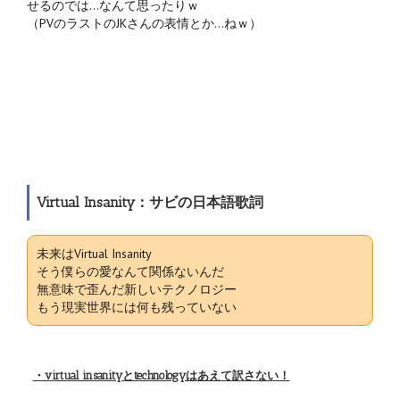
せるのでは…なんて思ったりｗ
（PVのラストのJKさんの表情とか…ねｗ）
Virtual Insanity：サビの日本語歌詞
未来はVirtual Insanity
そう僕らの愛なんて関係ないんだ
無意味で歪んだ新しいテクノロジー
もう現実世界には何も残っていない
・virtual insanityとtechnologyはあえて訳さない！