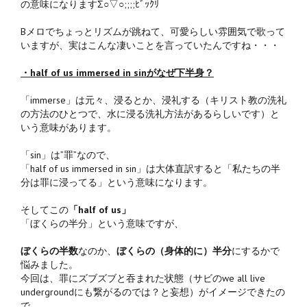
の意味になりますΣ○▽○;;;;ﾋﾞｯｸﾘ
Bメロでちょっとリズムが跳ねて、可愛らしい雰囲気で歌って
いますが、実はこんな凄いことを言っていたんですね・・・
・half of us immersed in sinがなぜ下半身？
「immerse」は元々、浸るとか、浸礼する（キリスト教の洗礼
の方法のひとつで、水に浸る洗礼方法があるらしいです）と
いう意味があります。
「sin」は”罪”なので、
「half of us immersed in sin」は大体直訳すると「私たちの半
分は罪に浸ってる」という意味になります。
そしてこの
「half of us」
「ぼくらの半分」という意味ですが、
ぼくらの半数
なのか、
ぼくらの（身体的に）半分
にするかで
悩みました。
今回は、罪にズブズブと吞まれた状態（サビのwe all live
undergroundにも繋がるのでは？と妄想）がイメージできたの
で、