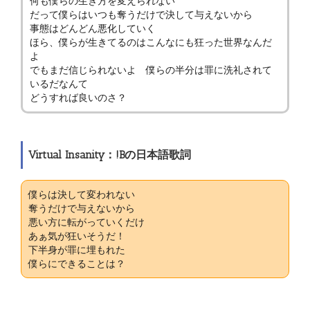
何も僕らの生き方を変えられない
だって僕らはいつも奪うだけで決して与えないから
事態はどんどん悪化していく
ほら、僕らが生きてるのはこんなにも狂った世界なんだ
よ
でもまだ信じられないよ 僕らの半分は罪に洗礼されて
いるだなんて
どうすれば良いのさ？
Virtual Insanity：!Bの日本語歌詞
僕らは決して変われない
奪うだけで与えないから
悪い方に転がっていくだけ
あぁ気が狂いそうだ！
下半身が罪に埋もれた
僕らにできることは？