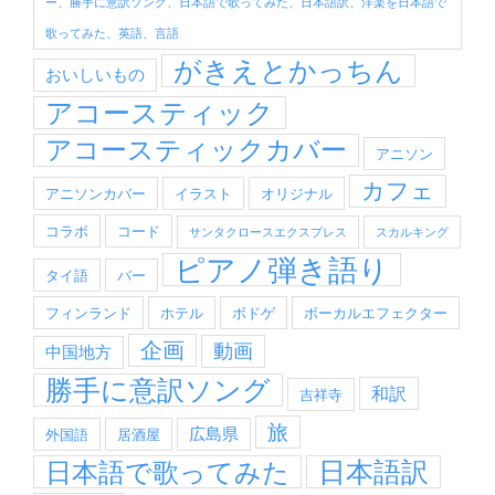
ー、勝手に意訳ソング、日本語で歌ってみた、日本語訳、洋楽を日本語で
歌ってみた、英語、言語
がきえとかっちん
おいしいもの
アコースティック
アコースティックカバー
アニソン
カフェ
アニソンカバー
イラスト
オリジナル
コラボ
コード
サンタクロースエクスプレス
スカルキング
ピアノ弾き語り
タイ語
バー
フィンランド
ホテル
ボドゲ
ボーカルエフェクター
企画
動画
中国地方
勝手に意訳ソング
和訳
吉祥寺
旅
広島県
外国語
居酒屋
日本語訳
日本語で歌ってみた