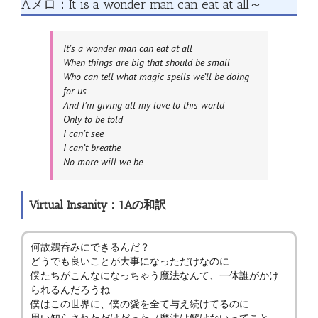
Aメロ：It is a wonder man can eat at all～
It’s a wonder man can eat at all
When things are big that should be small
Who can tell what magic spells we’ll be doing
for us
And I’m giving all my love to this world
Only to be told
I can’t see
I can’t breathe
No more will we be
Virtual Insanity：1Aの和訳
何故鵜呑みにできるんだ？
どうでも良いことが大事になっただけなのに
僕たちがこんなになっちゃう魔法なんて、一体誰がかけ
られるんだろうね
僕はこの世界に、僕の愛を全て与え続けてるのに
思い知らされただけだった（魔法は解けないってこと