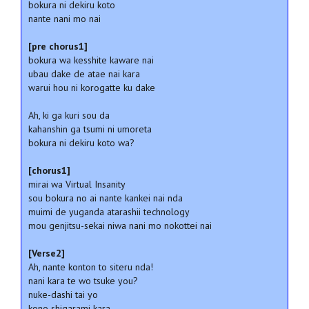
bokura ni dekiru koto
nante nani mo nai
[pre chorus1]
bokura wa kesshite kaware nai
ubau dake de atae nai kara
warui hou ni korogatte ku dake
Ah, ki ga kuri sou da
kahanshin ga tsumi ni umoreta
bokura ni dekiru koto wa?
[chorus1]
mirai wa Virtual Insanity
sou bokura no ai nante kankei nai nda
muimi de yuganda atarashii technology
mou genjitsu-sekai niwa nani mo nokottei nai
[Verse2]
Ah, nante konton to siteru nda!
nani kara te wo tsuke you?
nuke-dashi tai yo
kono shigarami kara