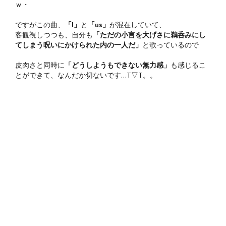
ｗ・
ですがこの曲、
「I」
と
「us」
が混在していて、
客観視しつつも、自分も
「ただの小言を大げさに鵜呑みにし
てしまう呪いにかけられた内の一人だ」
と歌っているので
皮肉さと同時に
「どうしようもできない無力感」
も感じるこ
とができて、なんだか切ないです…T▽T。。