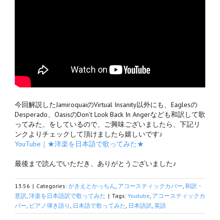
今回解説したJamiroquaiのVirtual Insanity以外にも、Eaglesの
Desperado、OasisのDon’t Look Back In Angerなども和訳して歌
ってみた、をしているので、ご興味ございましたら、下記リ
ンクよりチェックして頂けましたら嬉しいです♪
YouTube｜★洋楽を日本語で歌ってみた★
最後まで読んでいただき、ありがとうございました♪
13:56
|
Categories:
がきえとかっちん
,
アコースティックカバー
,
和訳・
意訳
,
洋楽を日本語訳で歌ってみた
|
Tags:
Youtube
,
アコースティックカ
バー
,
ピアノ弾き語り
,
日本語で歌ってみた
,
日本語訳
,
英語