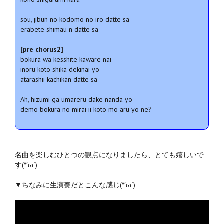
sou, jibun no kodomo no iro datte sa
erabete shimau n datte sa
[pre chorus2]
bokura wa kesshite kaware nai
inoru koto shika dekinai yo
atarashii kachikan datte sa
Ah, hizumi ga umareru dake nanda yo
demo bokura no mirai ii koto mo aru yo ne?
名曲を楽しむひとつの観点になりましたら、とても嬉しいで
す(*′ω`)
▼ちなみに生演奏だとこんな感じ(*′ω`)