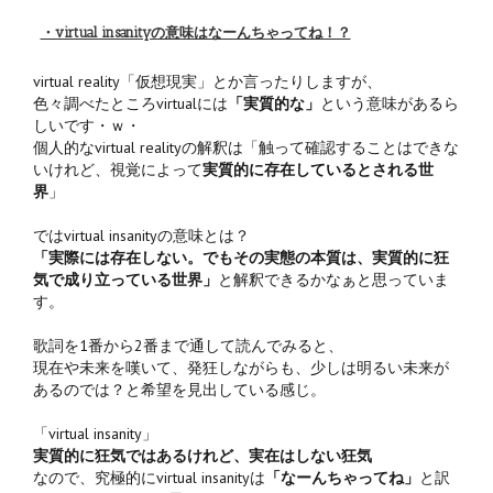
・virtual insanityの意味はなーんちゃってね！？
virtual reality「仮想現実」とか言ったりしますが、
色々調べたところvirtualには
「実質的な」
という意味があるら
しいです・ｗ・
個人的なvirtual realityの解釈は「触って確認することはできな
いけれど、視覚によって
実質的に存在しているとされる世
界
」
ではvirtual insanityの意味とは？
「実際には存在しない。でもその実態の本質は、実質的に狂
気で成り立っている世界」
と解釈できるかなぁと思っていま
す。
歌詞を1番から2番まで通して読んでみると、
現在や未来を嘆いて、発狂しながらも、少しは明るい未来が
あるのでは？と希望を見出している感じ。
「virtual insanity」
実質的に狂気ではあるけれど、実在はしない狂気
なので、究極的にvirtual insanityは
「なーんちゃってね」
と訳