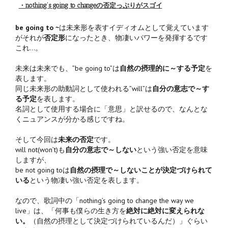
・nothing’s going to changeの否定っぷりがスゴイ
be going to ~
は未来形を表すイディオムとして覚えています
がそれが
否定形
になったとき、物凄いパワーを発揮するです
これ…。
未来は未来でも、”be going to”は
自然の摂理的に～する予定
を
表します。
同じ未来形の助動詞として使われる”will”は
自分の意志で～す
る予定
を表します。
名詞として使用する場合に「意思」と訳せるので、なんとな
くニュアンスが分かる感じですね。
そして今回は
未来の否定
です。
will not(won’t)も
自分の意志で～しない
という強い否定を意味
しますが、
be not going toは
自然の摂理で～しないことが決定づけられて
いる
という物凄い強い否定を表します。
なので、歌詞中の「nothing’s going to change the way we
live」は、「何事も僕らの生き方を
絶対に絶対に変えられな
い。
（自然の摂理として決定づけられているんだ）」ぐらい